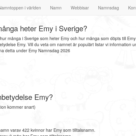
Namntoppen i världen
Namn
Webbisar
Namnsdag
Kon
ånga heter Emy i Sverige?
t hur många i Sverige som heter Emy och hur många som döpts till Emy
ydelse Emy. Vill du veta om namnet är populärt listar vi information
finna detta under Emy Namnsdag 2026
nbetydelse Emy?
ion kommer snart)
namn varav 422 kvinnor har Emy som tilltalsnamn.