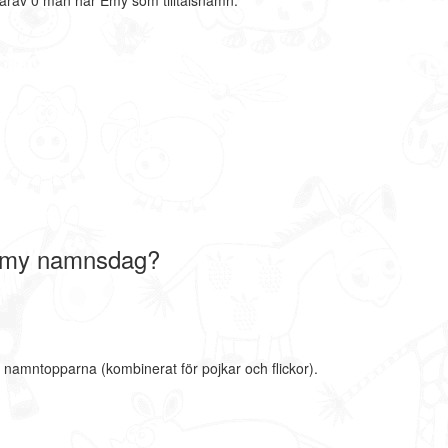
arav 0 män har Emy som tilltalsnamn.
Emy namnsdag?
 namntopparna (kombinerat för pojkar och flickor).