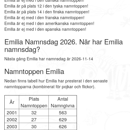
Emilia är ej med i den danska namntoppen!
Emilia är på plats 12 i den tyska namntoppen!
Emilia är på plats 14 i den finska namntoppen!
Emilia är ej med i den franska namntoppen!
Emilia är ej med i den amerikanska namntoppen!
Emilia är ej med i den spanska namntoppen!
Emilia Namnsdag 2026. När har Emilia
namnsdag?
Nästa gång Emilia har namnsdag är 2026-11-14
Namntoppen Emilia
Nedan finns tabell hur Emilia har presterat i den senaste
namntopparna (kombinerat för pojkar och flickor).
Plats
Antal
År
Namntoppen
Namngivna
2001
32
563
2002
27
629
2003
30
626