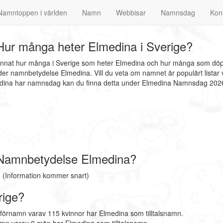
Namntoppen i världen
Namn
Webbisar
Namnsdag
Kon
ur många heter Elmedina i Sverige?
 annat hur många i Sverige som heter Elmedina och hur många som döpt
er namnbetydelse Elmedina. Vill du veta om namnet är populärt listar 
medina har namnsdag kan du finna detta under Elmedina Namnsdag 202
Namnbetydelse Elmedina?
 (Information kommer snart)
rige?
 förnamn varav 115 kvinnor har Elmedina som tilltalsnamn.