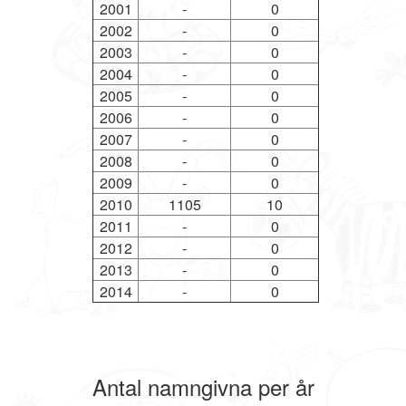
2001
-
0
2002
-
0
2003
-
0
2004
-
0
2005
-
0
2006
-
0
2007
-
0
2008
-
0
2009
-
0
2010
1105
10
2011
-
0
2012
-
0
2013
-
0
2014
-
0
Antal namngivna per år