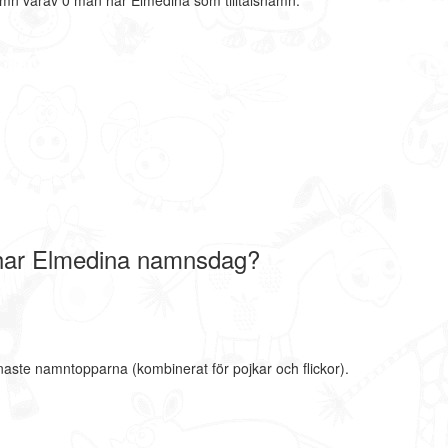
amn varav 0 män har Elmedina som tilltalsnamn.
har Elmedina namnsdag?
naste namntopparna (kombinerat för pojkar och flickor).