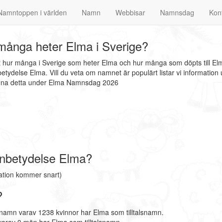
Namntoppen i världen
Namn
Webbisar
Namnsdag
Kon
ånga heter Elma i Sverige?
at hur många i Sverige som heter Elma och hur många som döpts till El
tydelse Elma. Vill du veta om namnet är populärt listar vi informati
finna detta under Elma Namnsdag 2026
nbetydelse Elma?
ation kommer snart)
?
rnamn varav 1238 kvinnor har Elma som tilltalsnamn.