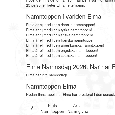
I Sverige finns det 0 män som har Elma som förnamn v
25 personer heter Elma i efternamn.
Namntoppen i världen Elma
Elma är ej med i den danska namntoppen!
Elma är ej med i den tyska namntoppen!
Elma är ej med i den finska namntoppen!
Elma är ej med i den franska namntoppen!
Elma är ej med i den amerikanska namntoppen!
Elma är ej med i den engelska namntoppen!
Elma är ej med i den spanska namntoppen!
Elma Namnsdag 2026. När har 
Elma har inte namnsdag!
Namntoppen Elma
Nedan finns tabell hur Elma har presterat i den senast
Plats
Antal
År
Namntoppen
Namngivna