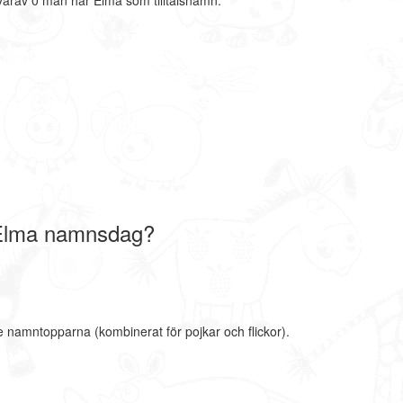
arav 0 män har Elma som tilltalsnamn.
Elma namnsdag?
e namntopparna (kombinerat för pojkar och flickor).