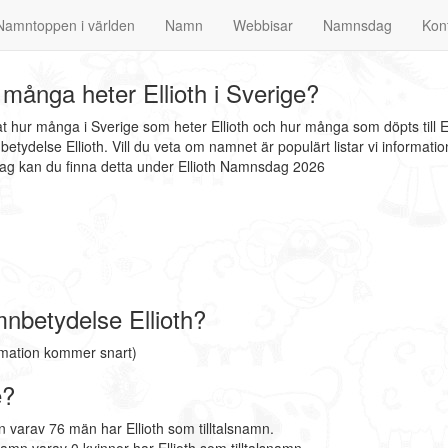
Namntoppen i världen
Namn
Webbisar
Namnsdag
Kon
många heter Ellioth i Sverige?
nat hur många i Sverige som heter Ellioth och hur många som döpts till 
betydelse Ellioth. Vill du veta om namnet är populärt listar vi inform
sdag kan du finna detta under Ellioth Namnsdag 2026
nbetydelse Ellioth?
ormation kommer snart)
e?
 varav 76 män har Ellioth som tilltalsnamn.