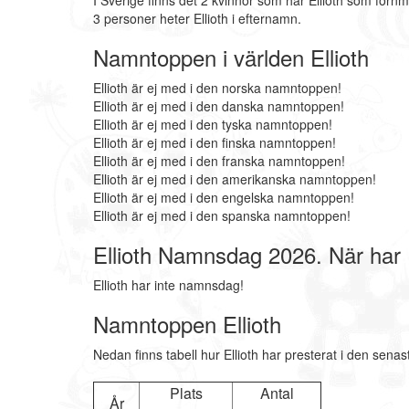
I Sverige finns det 2 kvinnor som har Ellioth som förnm
3 personer heter Ellioth i efternamn.
Namntoppen i världen Ellioth
Ellioth är ej med i den norska namntoppen!
Ellioth är ej med i den danska namntoppen!
Ellioth är ej med i den tyska namntoppen!
Ellioth är ej med i den finska namntoppen!
Ellioth är ej med i den franska namntoppen!
Ellioth är ej med i den amerikanska namntoppen!
Ellioth är ej med i den engelska namntoppen!
Ellioth är ej med i den spanska namntoppen!
Ellioth Namnsdag 2026. När har
Ellioth har inte namnsdag!
Namntoppen Ellioth
Nedan finns tabell hur Ellioth har presterat i den sena
Plats
Antal
År