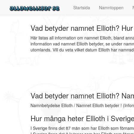
Startsida
Namntoppen
Vad betyder namnet Ellioth? Hur 
Här listas all information om namnet Ellioth, bland an
information vad namnet Ellioth betyder, se under namn
utomlands. Vill du veta vilket datum Ellioth har namn
Vad betyder namnet Ellioth? Nam
Namnbetydelse Ellioth / Namnet Ellioth betyder ! (Inf
Hur många heter Ellioth i Sverig
I Sverige finns det 87 män som har Ellioth som förnamn