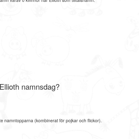
amn varav 0 kvinnor har Ellioth som tilltalsnamn.
 Ellioth namnsdag?
ste namntopparna (kombinerat för pojkar och flickor).