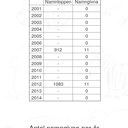
Namntoppen
Namngivna
2001
-
0
2002
-
0
2003
-
0
2004
-
0
2005
-
0
2006
-
0
2007
912
11
2008
-
0
2009
-
0
2010
-
0
2011
-
0
2012
1083
11
2013
-
0
2014
-
0
Antal namngivna per år