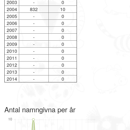
2003
-
0
2004
832
10
2005
-
0
2006
-
0
2007
-
0
2008
-
0
2009
-
0
2010
-
0
2011
-
0
2012
-
0
2013
-
0
2014
-
0
Antal namngivna per år