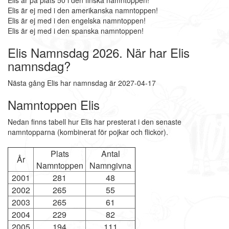
Elis är på plats 50 i den finska namntoppen!
Elis är ej med i den amerikanska namntoppen!
Elis är ej med i den engelska namntoppen!
Elis är ej med i den spanska namntoppen!
Elis Namnsdag 2026. När har Elis
namnsdag?
Nästa gång Elis har namnsdag är 2027-04-17
Namntoppen Elis
Nedan finns tabell hur Elis har presterat i den senaste
namntopparna (kombinerat för pojkar och flickor).
Plats
Antal
År
Namntoppen
Namngivna
2001
281
48
2002
265
55
2003
265
61
2004
229
82
2005
194
111