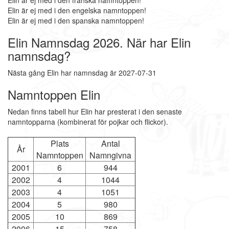
Elin är ej med i den franska namntoppen!
Elin är ej med i den engelska namntoppen!
Elin är ej med i den spanska namntoppen!
Elin Namnsdag 2026. När har Elin
namnsdag?
Nästa gång Elin har namnsdag är 2027-07-31
Namntoppen Elin
Nedan finns tabell hur Elin har presterat i den senaste
namntopparna (kombinerat för pojkar och flickor).
Plats
Antal
År
Namntoppen
Namngivna
2001
6
944
2002
4
1044
2003
4
1051
2004
5
980
2005
10
869
2006
15
758