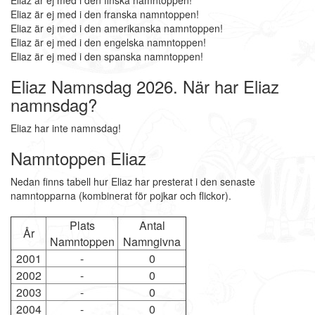
Eliaz är ej med i den finska namntoppen!
Eliaz är ej med i den franska namntoppen!
Eliaz är ej med i den amerikanska namntoppen!
Eliaz är ej med i den engelska namntoppen!
Eliaz är ej med i den spanska namntoppen!
Eliaz Namnsdag 2026. När har Eliaz
namnsdag?
Eliaz har inte namnsdag!
Namntoppen Eliaz
Nedan finns tabell hur Eliaz har presterat i den senaste
namntopparna (kombinerat för pojkar och flickor).
Plats
Antal
År
Namntoppen
Namngivna
2001
-
0
2002
-
0
2003
-
0
2004
-
0