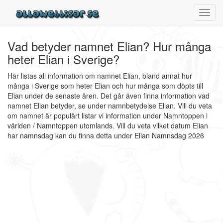
Toggl
navig
Vad betyder namnet Elian? Hur många
heter Elian i Sverige?
Här listas all information om namnet Elian, bland annat hur
många i Sverige som heter Elian och hur många som döpts till
Elian under de senaste åren. Det går även finna information vad
namnet Elian betyder, se under namnbetydelse Elian. Vill du veta
om namnet är populärt listar vi information under Namntoppen i
världen / Namntoppen utomlands. Vill du veta vilket datum Elian
har namnsdag kan du finna detta under Elian Namnsdag 2026