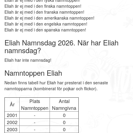
Eliah är ej med i den tyska namntoppen!
Eliah är ej med i den finska namntoppen!
Eliah är ej med i den franska namntoppen!
Eliah är ej med i den amerikanska namntoppen!
Eliah är ej med i den engelska namntoppen!
Eliah är ej med i den spanska namntoppen!
Eliah Namnsdag 2026. När har Eliah
namnsdag?
Eliah har inte namnsdag!
Namntoppen Eliah
Nedan finns tabell hur Eliah har presterat i den senaste
namntopparna (kombinerat för pojkar och flickor).
Plats
Antal
År
Namntoppen
Namngivna
2001
-
0
2002
-
0
2003
-
0