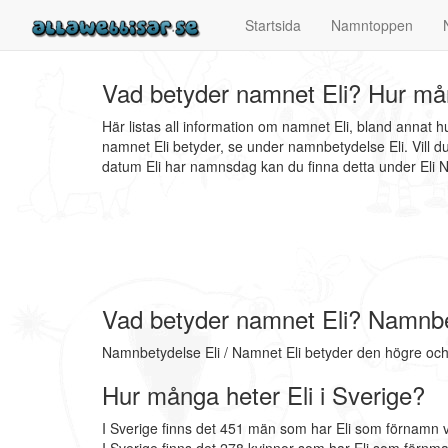
Startsida
Namntoppen
Vad betyder namnet Eli? Hur mån
Här listas all information om namnet Eli, bland annat 
namnet Eli betyder, se under namnbetydelse Eli. Vill d
datum Eli har namnsdag kan du finna detta under El
Vad betyder namnet Eli? Namnbe
Namnbetydelse Eli / Namnet Eli betyder den högre och 
Hur många heter Eli i Sverige?
I Sverige finns det 451 män som har Eli som förnamn v