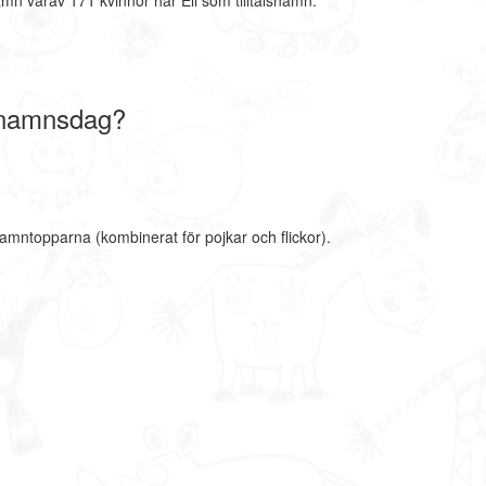
mn varav 171 kvinnor har Eli som tilltalsnamn.
i namnsdag?
namntopparna (kombinerat för pojkar och flickor).