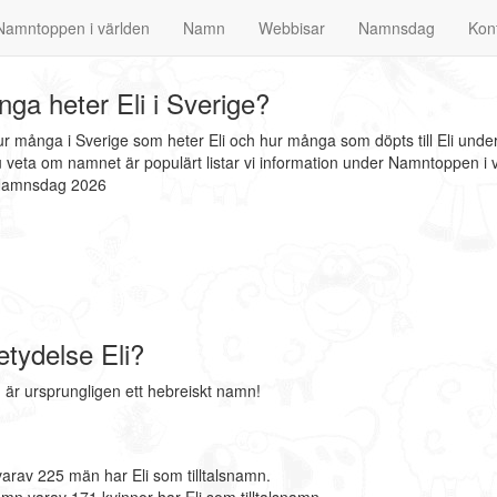
Namntoppen i världen
Namn
Webbisar
Namnsdag
Kon
ga heter Eli i Sverige?
hur många i Sverige som heter Eli och hur många som döpts till Eli unde
u veta om namnet är populärt listar vi information under Namntoppen i 
i Namnsdag 2026
tydelse Eli?
är ursprungligen ett hebreiskt namn!
arav 225 män har Eli som tilltalsnamn.