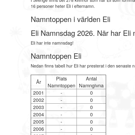
I Sverige finns det 278 kvinnor som har Eli som förnma
16 personer heter Eli i efternamn.
Namntoppen i världen Eli
Eli Namnsdag 2026. När har El
Eli har inte namnsdag!
Namntoppen Eli
Nedan finns tabell hur Eli har presterat i den senaste 
Plats
Antal
År
Namntoppen
Namngivna
2001
-
0
2002
-
0
2003
-
0
2004
-
0
2005
-
0
2006
-
0