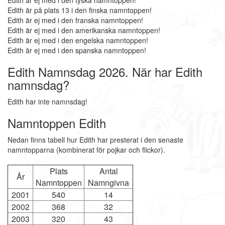
Edith är ej med i den tyska namntoppen!
Edith är på plats 13 i den finska namntoppen!
Edith är ej med i den franska namntoppen!
Edith är ej med i den amerikanska namntoppen!
Edith är ej med i den engelska namntoppen!
Edith är ej med i den spanska namntoppen!
Edith Namnsdag 2026. När har Edith
namnsdag?
Edith har inte namnsdag!
Namntoppen Edith
Nedan finns tabell hur Edith har presterat i den senaste
namntopparna (kombinerat för pojkar och flickor).
Plats
Antal
År
Namntoppen
Namngivna
2001
540
14
2002
368
32
2003
320
43