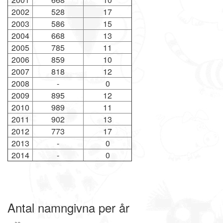
2002
528
17
2003
586
15
2004
668
13
2005
785
11
2006
859
10
2007
818
12
2008
-
0
2009
895
12
2010
989
11
2011
902
13
2012
773
17
2013
-
0
2014
-
0
Antal namngivna per år