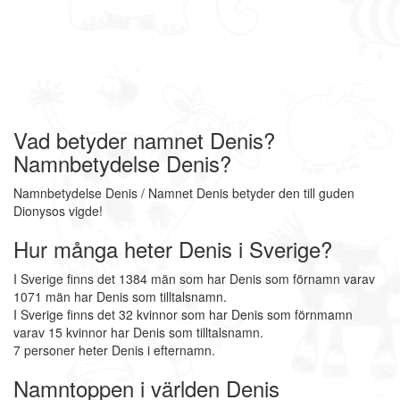
Vad betyder namnet Denis?
Namnbetydelse Denis?
Namnbetydelse Denis / Namnet Denis betyder den till guden
Dionysos vigde!
Hur många heter Denis i Sverige?
I Sverige finns det 1384 män som har Denis som förnamn varav
1071 män har Denis som tilltalsnamn.
I Sverige finns det 32 kvinnor som har Denis som förnmamn
varav 15 kvinnor har Denis som tilltalsnamn.
7 personer heter Denis i efternamn.
Namntoppen i världen Denis