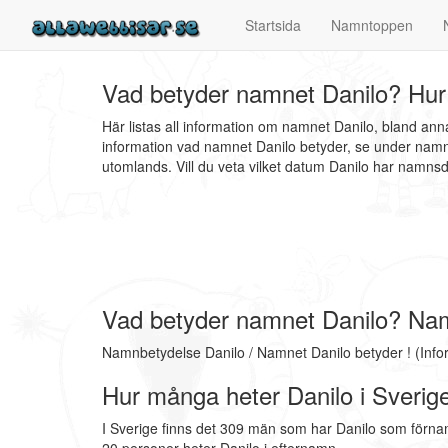
Startsida
Namntoppen
Vad betyder namnet Danilo? Hur 
Här listas all information om namnet Danilo, bland an
information vad namnet Danilo betyder, se under namnb
utomlands. Vill du veta vilket datum Danilo har namn
Vad betyder namnet Danilo? Na
Namnbetydelse Danilo / Namnet Danilo betyder ! (Inf
Hur många heter Danilo i Sverig
I Sverige finns det 309 män som har Danilo som förna