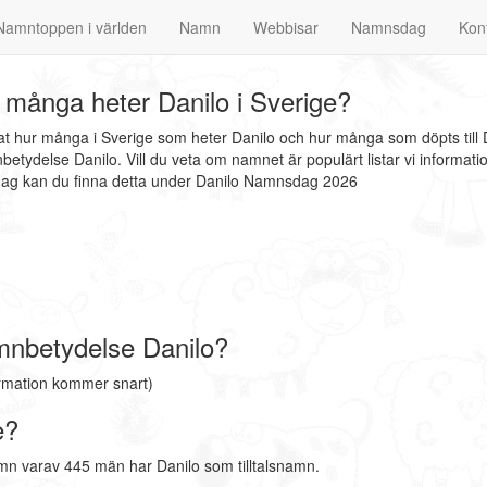
Namntoppen i världen
Namn
Webbisar
Namnsdag
Kon
många heter Danilo i Sverige?
nat hur många i Sverige som heter Danilo och hur många som döpts till 
etydelse Danilo. Vill du veta om namnet är populärt listar vi inform
sdag kan du finna detta under Danilo Namnsdag 2026
mnbetydelse Danilo?
ormation kommer snart)
e?
mn varav 445 män har Danilo som tilltalsnamn.