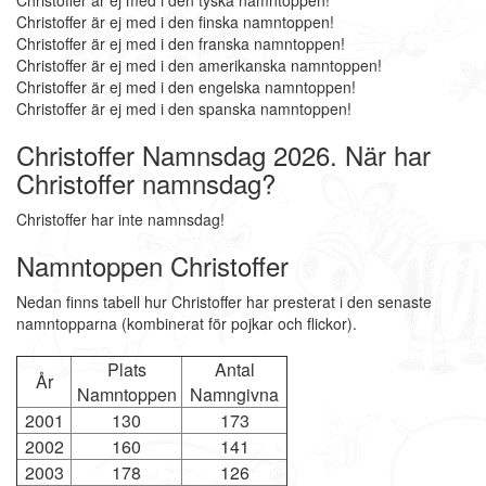
Christoffer är ej med i den tyska namntoppen!
Christoffer är ej med i den finska namntoppen!
Christoffer är ej med i den franska namntoppen!
Christoffer är ej med i den amerikanska namntoppen!
Christoffer är ej med i den engelska namntoppen!
Christoffer är ej med i den spanska namntoppen!
Christoffer Namnsdag 2026. När har
Christoffer namnsdag?
Christoffer har inte namnsdag!
Namntoppen Christoffer
Nedan finns tabell hur Christoffer har presterat i den senaste
namntopparna (kombinerat för pojkar och flickor).
Plats
Antal
År
Namntoppen
Namngivna
2001
130
173
2002
160
141
2003
178
126