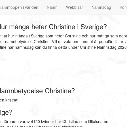
Namntoppen i världen
Namn
Webbisar
Namnsdag
Kon
ur många heter Christine i Sverige?
 annat hur många i Sverige som heter Christine och hur många som döpts
er namnbetydelse Christine. Vill du veta om namnet är populärt listar 
istine har namnsdag kan du finna detta under Christine Namnsdag 2026
Namnbetydelse Christine?
n kristna!
rige?
om förnamn varav 4150 kvinnor har Christine som tilltalsnamn.