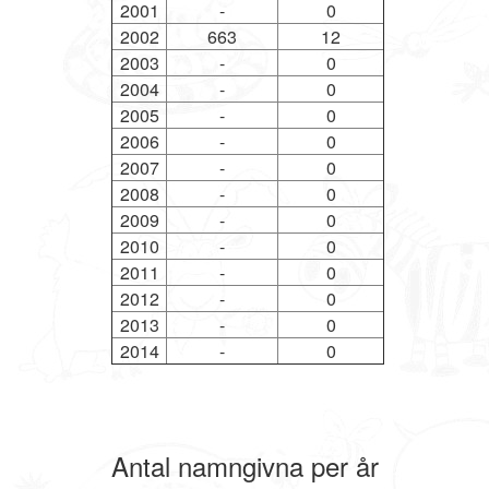
2001
-
0
2002
663
12
2003
-
0
2004
-
0
2005
-
0
2006
-
0
2007
-
0
2008
-
0
2009
-
0
2010
-
0
2011
-
0
2012
-
0
2013
-
0
2014
-
0
Antal namngivna per år