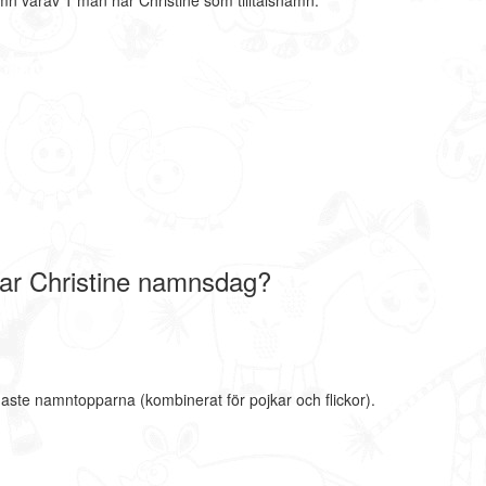
mn varav 1 män har Christine som tilltalsnamn.
ar Christine namnsdag?
naste namntopparna (kombinerat för pojkar och flickor).