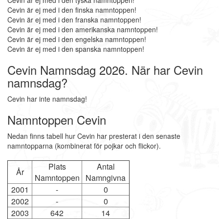
Cevin är ej med i den tyska namntoppen!
Cevin är ej med i den finska namntoppen!
Cevin är ej med i den franska namntoppen!
Cevin är ej med i den amerikanska namntoppen!
Cevin är ej med i den engelska namntoppen!
Cevin är ej med i den spanska namntoppen!
Cevin Namnsdag 2026. När har Cevin
namnsdag?
Cevin har inte namnsdag!
Namntoppen Cevin
Nedan finns tabell hur Cevin har presterat i den senaste
namntopparna (kombinerat för pojkar och flickor).
Plats
Antal
År
Namntoppen
Namngivna
2001
-
0
2002
-
0
2003
642
14