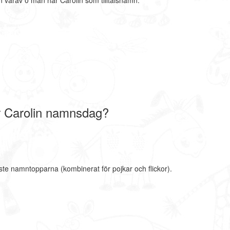
 varav 0 män har Carolin som tilltalsnamn.
r Carolin namnsdag?
aste namntopparna (kombinerat för pojkar och flickor).