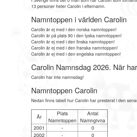
I Sverige finns det 0 män som har Carolin som förnamn
13 personer heter Carolin i efternamn.
Namntoppen i världen Carolin
Carolin är ej med i den norska namntoppen!
Carolin är på plats 90 i den tyska namntoppen!
Carolin är ej med i den finska namntoppen!
Carolin är ej med i den franska namntoppen!
Carolin är ej med i den engelska namntoppen!
Carolin Namnsdag 2026. När ha
Carolin har inte namnsdag!
Namntoppen Carolin
Nedan finns tabell hur Carolin har presterat i den sen
Plats
Antal
År
Namntoppen
Namngivna
2001
-
0
2002
-
0