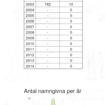
2003
782
10
2004
-
0
2005
-
0
2006
-
0
2007
-
0
2008
-
0
2009
-
0
2010
-
0
2011
-
0
2012
-
0
2013
-
0
2014
-
0
Antal namngivna per år