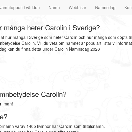
Namntoppen i världen
Namn
Webbisar
Namnsdag
Kon
 många heter Carolin i Sverige?
nnat hur många i Sverige som heter Carolin och hur många som döpts til
betydelse Carolin. Vill du veta om namnet är populärt listar vi infor
nsdag kan du finna detta under Carolin Namnsdag 2026
mnbetydelse Carolin?
ri man!
ge?
förnamn varav 1405 kvinnor har Carolin som tilltalsnamn.