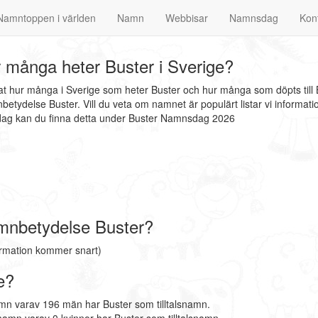
Namntoppen i världen
Namn
Webbisar
Namnsdag
Kon
 många heter Buster i Sverige?
nat hur många i Sverige som heter Buster och hur många som döpts till
etydelse Buster. Vill du veta om namnet är populärt listar vi inform
sdag kan du finna detta under Buster Namnsdag 2026
mnbetydelse Buster?
ormation kommer snart)
e?
mn varav 196 män har Buster som tilltalsnamn.