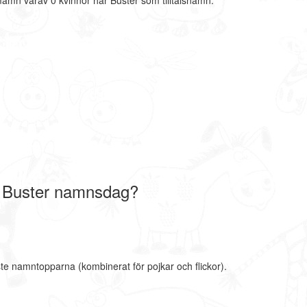
mamn varav 0 kvinnor har Buster som tilltalsnamn.
 Buster namnsdag?
ste namntopparna (kombinerat för pojkar och flickor).