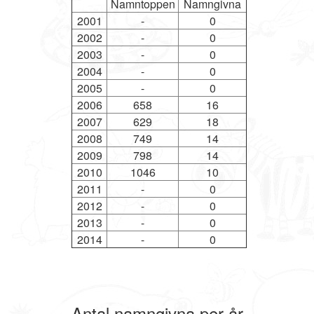
Namntoppen
Namngivna
2001
-
0
2002
-
0
2003
-
0
2004
-
0
2005
-
0
2006
658
16
2007
629
18
2008
749
14
2009
798
14
2010
1046
10
2011
-
0
2012
-
0
2013
-
0
2014
-
0
Antal namngivna per år