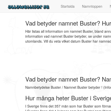
Startsida
Namntoppen
Vad betyder namnet Buster? Hur
Här listas all information om namnet Buster, bland an
information vad namnet Buster betyder, se under namnb
utomlands. Vill du veta vilket datum Buster har namn
Vad betyder namnet Buster? Na
Namnbetydelse Buster / Namnet Buster betyder ! (Inf
Hur många heter Buster i Sverig
I Sverige finns det 357 män som har Buster som förna