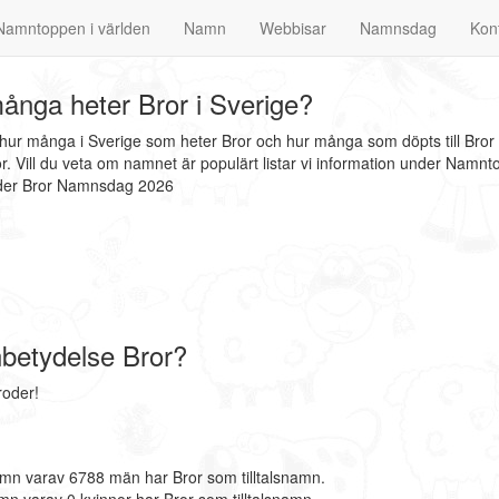
Namntoppen i världen
Namn
Webbisar
Namnsdag
Kon
ånga heter Bror i Sverige?
t hur många i Sverige som heter Bror och hur många som döpts till Bror
 Vill du veta om namnet är populärt listar vi information under Namnt
nder Bror Namnsdag 2026
betydelse Bror?
roder!
mn varav 6788 män har Bror som tilltalsnamn.