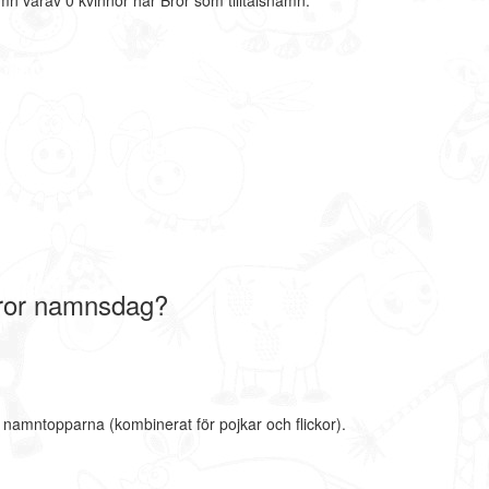
mn varav 0 kvinnor har Bror som tilltalsnamn.
ror namnsdag?
e namntopparna (kombinerat för pojkar och flickor).