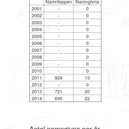
Namntoppen
Namngivna
2001
-
0
2002
-
0
2003
-
0
2004
-
0
2005
-
0
2006
-
0
2007
-
0
2008
-
0
2009
-
0
2010
-
0
2011
926
13
2012
-
0
2013
721
20
2014
695
22
Antal namngivna per år