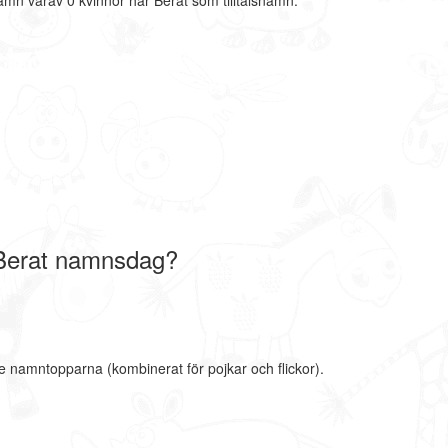
amn varav 0 kvinnor har Berat som tilltalsnamn.
Berat namnsdag?
te namntopparna (kombinerat för pojkar och flickor).