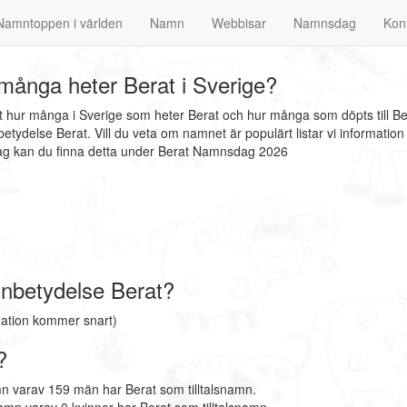
Namntoppen i världen
Namn
Webbisar
Namnsdag
Kon
många heter Berat i Sverige?
at hur många i Sverige som heter Berat och hur många som döpts till B
tydelse Berat. Vill du veta om namnet är populärt listar vi informat
dag kan du finna detta under Berat Namnsdag 2026
nbetydelse Berat?
mation kommer snart)
?
n varav 159 män har Berat som tilltalsnamn.