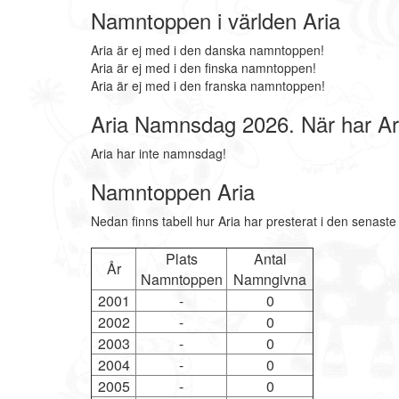
Namntoppen i världen Aria
Aria är ej med i den danska namntoppen!
Aria är ej med i den finska namntoppen!
Aria är ej med i den franska namntoppen!
Aria Namnsdag 2026. När har A
Aria har inte namnsdag!
Namntoppen Aria
Nedan finns tabell hur Aria har presterat i den senast
Plats
Antal
År
Namntoppen
Namngivna
2001
-
0
2002
-
0
2003
-
0
2004
-
0
2005
-
0