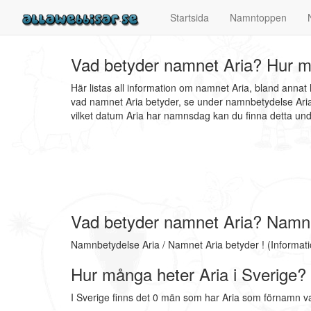
Startsida
Namntoppen
Vad betyder namnet Aria? Hur må
Här listas all information om namnet Aria, bland annat
vad namnet Aria betyder, se under namnbetydelse Aria.
vilket datum Aria har namnsdag kan du finna detta u
Vad betyder namnet Aria? Namn
Namnbetydelse Aria / Namnet Aria betyder ! (Informat
Hur många heter Aria i Sverige?
I Sverige finns det 0 män som har Aria som förnamn va