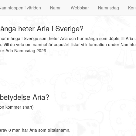
Namntoppen i världen
Namn
Webbisar
Namnsdag
Kon
nga heter Aria i Sverige?
 hur många i Sverige som heter Aria och hur många som döpts till Aria 
 Vill du veta om namnet är populärt listar vi information under Namnt
nder Aria Namnsdag 2026
betydelse Aria?
ion kommer snart)
rav 0 män har Aria som tilltalsnamn.