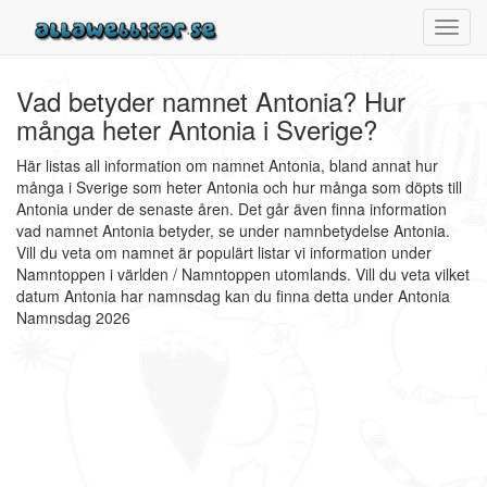
Toggl
navig
Vad betyder namnet Antonia? Hur
många heter Antonia i Sverige?
Här listas all information om namnet Antonia, bland annat hur
många i Sverige som heter Antonia och hur många som döpts till
Antonia under de senaste åren. Det går även finna information
vad namnet Antonia betyder, se under namnbetydelse Antonia.
Vill du veta om namnet är populärt listar vi information under
Namntoppen i världen / Namntoppen utomlands. Vill du veta vilket
datum Antonia har namnsdag kan du finna detta under Antonia
Namnsdag 2026