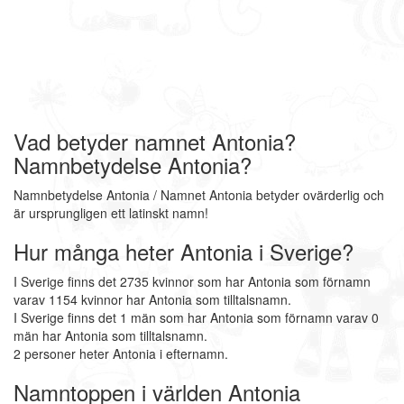
Vad betyder namnet Antonia?
Namnbetydelse Antonia?
Namnbetydelse Antonia / Namnet Antonia betyder ovärderlig och
är ursprungligen ett latinskt namn!
Hur många heter Antonia i Sverige?
I Sverige finns det 2735 kvinnor som har Antonia som förnamn
varav 1154 kvinnor har Antonia som tilltalsnamn.
I Sverige finns det 1 män som har Antonia som förnamn varav 0
män har Antonia som tilltalsnamn.
2 personer heter Antonia i efternamn.
Namntoppen i världen Antonia