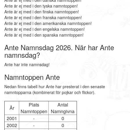
Ante är ej med i den danska namntoppen!
Ante är ej med i den tyska namntoppen!
Ante är ej med i den finska namntoppen!
Ante är ej med i den franska namntoppen!
Ante är ej med i den amerikanska namntoppen!
Ante är ej med i den engelska namntoppen!
Ante är ej med i den spanska namntoppen!
Ante Namnsdag 2026. När har Ante
namnsdag?
Ante har inte namnsdag!
Namntoppen Ante
Nedan finns tabell hur Ante har presterat i den senaste
namntopparna (kombinerat för pojkar och flickor).
Plats
Antal
År
Namntoppen
Namngivna
2001
-
0
2002
-
0