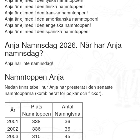
Anja är ej med i den tyska namntoppen!
Anja är ej med i den finska namntoppen!
Anja är ej med i den franska namntoppen!
Anja är ej med i den amerikanska namntoppen!
Anja är ej med i den engelska namntoppen!
Anja är ej med i den spanska namntoppen!
Anja Namnsdag 2026. När har Anja
namnsdag?
Anja har inte namnsdag!
Namntoppen Anja
Nedan finns tabell hur Anja har presterat i den senaste
namntopparna (kombinerat för pojkar och flickor).
Plats
Antal
År
Namntoppen
Namngivna
2001
338
36
2002
336
36
2003
310
45