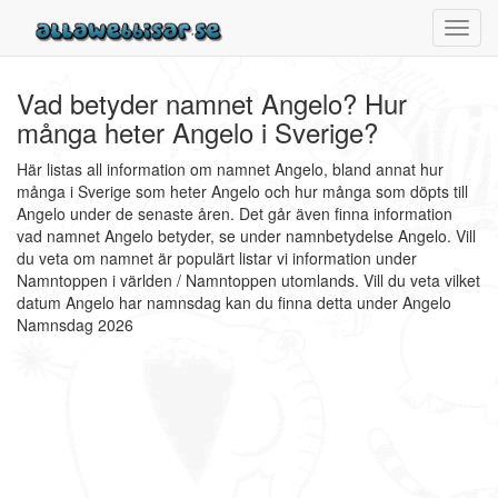
Toggl
navig
Vad betyder namnet Angelo? Hur
många heter Angelo i Sverige?
Här listas all information om namnet Angelo, bland annat hur
många i Sverige som heter Angelo och hur många som döpts till
Angelo under de senaste åren. Det går även finna information
vad namnet Angelo betyder, se under namnbetydelse Angelo. Vill
du veta om namnet är populärt listar vi information under
Namntoppen i världen / Namntoppen utomlands. Vill du veta vilket
datum Angelo har namnsdag kan du finna detta under Angelo
Namnsdag 2026