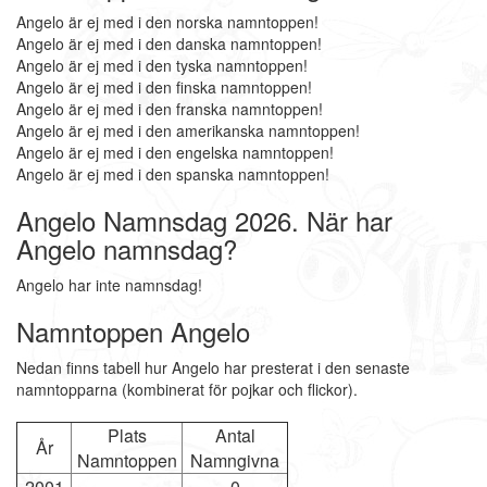
Angelo är ej med i den norska namntoppen!
Angelo är ej med i den danska namntoppen!
Angelo är ej med i den tyska namntoppen!
Angelo är ej med i den finska namntoppen!
Angelo är ej med i den franska namntoppen!
Angelo är ej med i den amerikanska namntoppen!
Angelo är ej med i den engelska namntoppen!
Angelo är ej med i den spanska namntoppen!
Angelo Namnsdag 2026. När har
Angelo namnsdag?
Angelo har inte namnsdag!
Namntoppen Angelo
Nedan finns tabell hur Angelo har presterat i den senaste
namntopparna (kombinerat för pojkar och flickor).
Plats
Antal
År
Namntoppen
Namngivna
2001
-
0