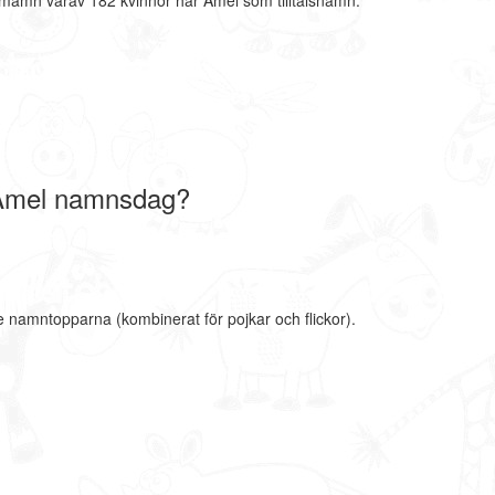
nmamn varav 182 kvinnor har Amel som tilltalsnamn.
Amel namnsdag?
e namntopparna (kombinerat för pojkar och flickor).