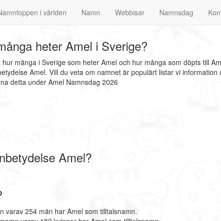
Namntoppen i världen
Namn
Webbisar
Namnsdag
Kon
ånga heter Amel i Sverige?
at hur många i Sverige som heter Amel och hur många som döpts till Am
tydelse Amel. Vill du veta om namnet är populärt listar vi informati
finna detta under Amel Namnsdag 2026
nbetydelse Amel?
!
?
n varav 254 män har Amel som tilltalsnamn.