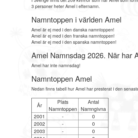
I Sverige finns det 209 kvinnor som har Amel som för
3 personer heter Amel i efternamn.
Namntoppen i världen Amel
Amel är ej med i den danska namntoppen!
Amel är ej med i den franska namntoppen!
Amel är ej med i den spanska namntoppen!
Amel Namnsdag 2026. När har 
Amel har inte namnsdag!
Namntoppen Amel
Nedan finns tabell hur Amel har presterat i den senast
Plats
Antal
År
Namntoppen
Namngivna
2001
-
0
2002
-
0
2003
-
0