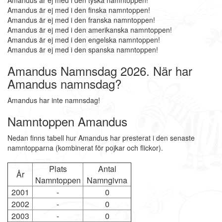
Amandus är ej med i den tyska namntoppen!
Amandus är ej med i den finska namntoppen!
Amandus är ej med i den franska namntoppen!
Amandus är ej med i den amerikanska namntoppen!
Amandus är ej med i den engelska namntoppen!
Amandus är ej med i den spanska namntoppen!
Amandus Namnsdag 2026. När har
Amandus namnsdag?
Amandus har inte namnsdag!
Namntoppen Amandus
Nedan finns tabell hur Amandus har presterat i den senaste
namntopparna (kombinerat för pojkar och flickor).
Plats
Antal
År
Namntoppen
Namngivna
2001
-
0
2002
-
0
2003
-
0