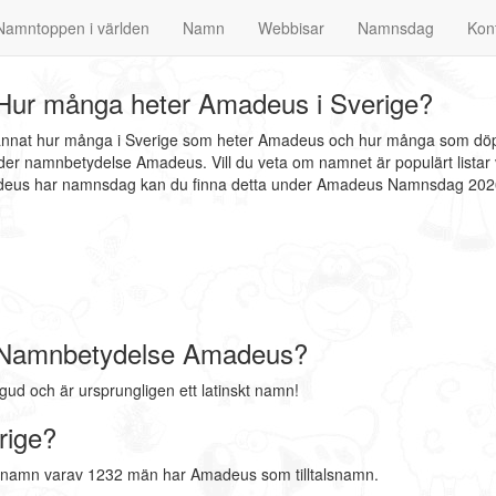
Namntoppen i världen
Namn
Webbisar
Namnsdag
Kon
ur många heter Amadeus i Sverige?
 annat hur många i Sverige som heter Amadeus och hur många som döpt
er namnbetydelse Amadeus. Vill du veta om namnet är populärt listar 
madeus har namnsdag kan du finna detta under Amadeus Namnsdag 20
 Namnbetydelse Amadeus?
 och är ursprungligen ett latinskt namn!
rige?
rnamn varav 1232 män har Amadeus som tilltalsnamn.