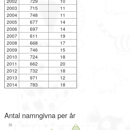
2002
729
10
2003
715
11
2004
748
11
2005
677
14
2006
697
14
2007
611
19
2008
668
17
2009
746
15
2010
724
18
2011
662
20
2012
732
18
2013
971
12
2014
783
18
Antal namngivna per år