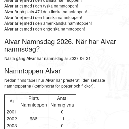
Alvar är ej med i den danska namntoppen!
Alvar är ej med i den tyska namntoppen!
Alvar är på plats 47 i den finska namntoppen!
Alvar är ej med i den franska namntoppen!
Alvar är ej med i den amerikanska namntoppen!
Alvar är ej med i den engelska namntoppen!
Alvar Namnsdag 2026. När har Alvar
namnsdag?
Nästa gång Alvar har namnsdag är 2027-06-21
Namntoppen Alvar
Nedan finns tabell hur Alvar har presterat i den senaste
namntopparna (kombinerat för pojkar och flickor).
Plats
Antal
År
Namntoppen
Namngivna
2001
-
0
2002
686
11
2003
-
0