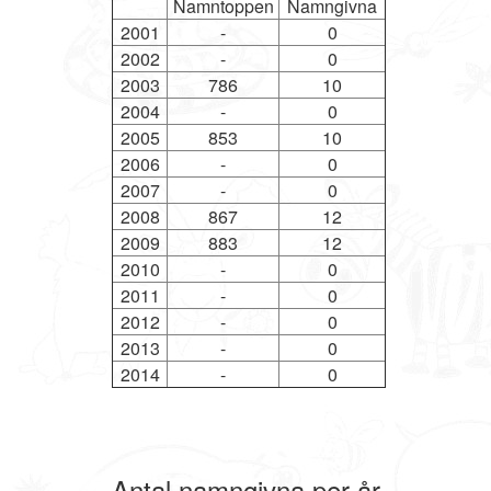
Namntoppen
Namngivna
2001
-
0
2002
-
0
2003
786
10
2004
-
0
2005
853
10
2006
-
0
2007
-
0
2008
867
12
2009
883
12
2010
-
0
2011
-
0
2012
-
0
2013
-
0
2014
-
0
Antal namngivna per år