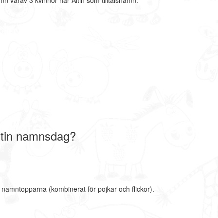
mn varav 3 kvinnor har Altin som tilltalsnamn.
ltin namnsdag?
e namntopparna (kombinerat för pojkar och flickor).