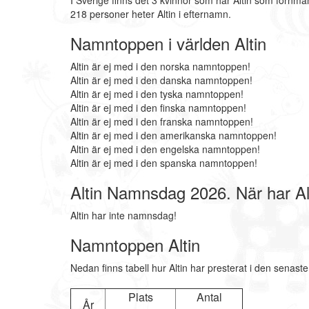
I Sverige finns det 3 kvinnor som har Altin som förnma
218 personer heter Altin i efternamn.
Namntoppen i världen Altin
Altin är ej med i den norska namntoppen!
Altin är ej med i den danska namntoppen!
Altin är ej med i den tyska namntoppen!
Altin är ej med i den finska namntoppen!
Altin är ej med i den franska namntoppen!
Altin är ej med i den amerikanska namntoppen!
Altin är ej med i den engelska namntoppen!
Altin är ej med i den spanska namntoppen!
Altin Namnsdag 2026. När har A
Altin har inte namnsdag!
Namntoppen Altin
Nedan finns tabell hur Altin har presterat i den senast
Plats
Antal
År