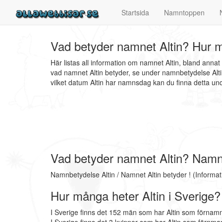
Startsida
Namntoppen
Vad betyder namnet Altin? Hur m
Här listas all information om namnet Altin, bland anna
vad namnet Altin betyder, se under namnbetydelse Alti
vilket datum Altin har namnsdag kan du finna detta u
Vad betyder namnet Altin? Namn
Namnbetydelse Altin / Namnet Altin betyder ! (Informa
Hur många heter Altin i Sverige?
I Sverige finns det 152 män som har Altin som förnamn