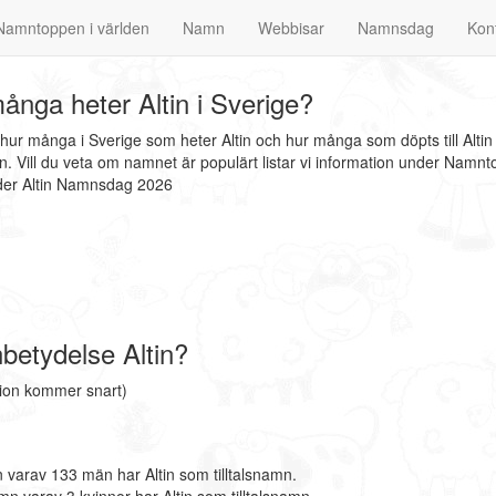
Namntoppen i världen
Namn
Webbisar
Namnsdag
Kon
ånga heter Altin i Sverige?
t hur många i Sverige som heter Altin och hur många som döpts till Alti
n. Vill du veta om namnet är populärt listar vi information under Namn
nder Altin Namnsdag 2026
betydelse Altin?
tion kommer snart)
 varav 133 män har Altin som tilltalsnamn.