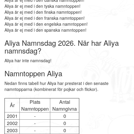
Aliya är ej med i den danska namntoppen!
Aliya är ej med i den tyska namntoppen!
Aliya är ej med i den finska namntoppen!
Aliya är ej med i den franska namntoppen!
Aliya är ej med i den engelska namntoppen!
Aliya är ej med i den spanska namntoppen!
Aliya Namnsdag 2026. När har Aliya
namnsdag?
Aliya har inte namnsdag!
Namntoppen Aliya
Nedan finns tabell hur Aliya har presterat i den senaste
namntopparna (kombinerat för pojkar och flickor).
Plats
Antal
År
Namntoppen
Namngivna
2001
-
0
2002
-
0
2003
-
0