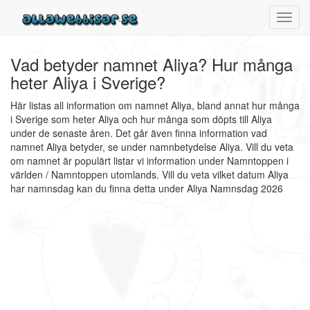
Toggl
navig
Vad betyder namnet Aliya? Hur många
heter Aliya i Sverige?
Här listas all information om namnet Aliya, bland annat hur många
i Sverige som heter Aliya och hur många som döpts till Aliya
under de senaste åren. Det går även finna information vad
namnet Aliya betyder, se under namnbetydelse Aliya. Vill du veta
om namnet är populärt listar vi information under Namntoppen i
världen / Namntoppen utomlands. Vill du veta vilket datum Aliya
har namnsdag kan du finna detta under Aliya Namnsdag 2026