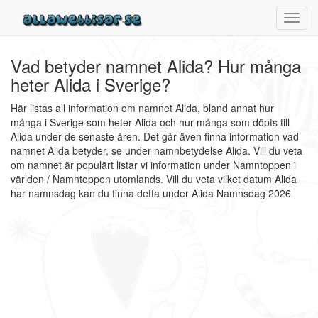
Toggl
navig
Vad betyder namnet Alida? Hur många
heter Alida i Sverige?
Här listas all information om namnet Alida, bland annat hur
många i Sverige som heter Alida och hur många som döpts till
Alida under de senaste åren. Det går även finna information vad
namnet Alida betyder, se under namnbetydelse Alida. Vill du veta
om namnet är populärt listar vi information under Namntoppen i
världen / Namntoppen utomlands. Vill du veta vilket datum Alida
har namnsdag kan du finna detta under Alida Namnsdag 2026