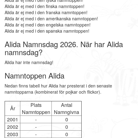
Alida är ej med i den tyska namntoppen!
Alida är ej med i den finska namntoppen!
Alida är ej med i den franska namntoppen!
Alida är ej med i den amerikanska namntoppen!
Alida är ej med i den engelska namntoppen!
Alida är ej med i den spanska namntoppen!
Alida Namnsdag 2026. När har Alida
namnsdag?
Alida har inte namnsdag!
Namntoppen Alida
Nedan finns tabell hur Alida har presterat i den senaste
namntopparna (kombinerat för pojkar och flickor).
Plats
Antal
År
Namntoppen
Namngivna
2001
-
0
2002
-
0
2003
-
0