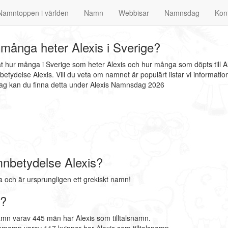
Namntoppen i världen
Namn
Webbisar
Namnsdag
Kon
många heter Alexis i Sverige?
at hur många i Sverige som heter Alexis och hur många som döpts till A
etydelse Alexis. Vill du veta om namnet är populärt listar vi informa
sdag kan du finna detta under Alexis Namnsdag 2026
nbetydelse Alexis?
 och är ursprungligen ett grekiskt namn!
e?
amn varav 445 män har Alexis som tilltalsnamn.