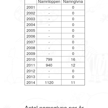
Namntoppen
Namngivna
2001
-
0
2002
-
0
2003
-
0
2004
-
0
2005
-
0
2006
-
0
2007
-
0
2008
-
0
2009
-
0
2010
799
16
2011
940
12
2012
-
0
2013
-
0
2014
1120
11
Antal namngivna per år