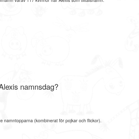
rnmamn varav 117 kvinnor har Alexis som tilltalsnamn.
 Alexis namnsdag?
te namntopparna (kombinerat för pojkar och flickor).