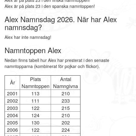
Alex är på plats 23 i den finska namntoppen!
Alex är på plats 23 i den spanska namntoppen!
Alex Namnsdag 2026. När har Alex
namnsdag?
Alex har inte namnsdag!
Namntoppen Alex
Nedan finns tabell hur Alex har presterat i den senaste
namntopparna (kombinerat för pojkar och flickor).
Plats
Antal
År
Namntoppen
Namngivna
2001
113
210
2002
111
233
2003
122
215
2004
124
210
2005
130
202
2006
122
224