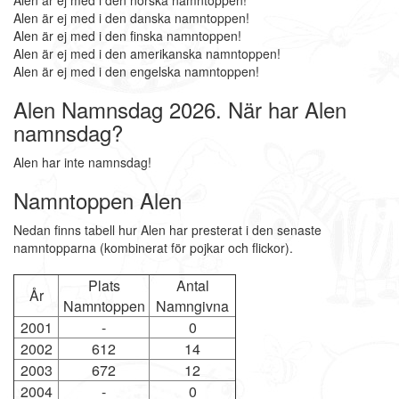
Alen är ej med i den norska namntoppen!
Alen är ej med i den danska namntoppen!
Alen är ej med i den finska namntoppen!
Alen är ej med i den amerikanska namntoppen!
Alen är ej med i den engelska namntoppen!
Alen Namnsdag 2026. När har Alen
namnsdag?
Alen har inte namnsdag!
Namntoppen Alen
Nedan finns tabell hur Alen har presterat i den senaste
namntopparna (kombinerat för pojkar och flickor).
Plats
Antal
År
Namntoppen
Namngivna
2001
-
0
2002
612
14
2003
672
12
2004
-
0