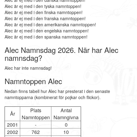
Alec är ej med i den danska namntoppen!
Alec är ej med i den tyska namntoppen!
Alec är ej med i den finska namntoppen!
Alec är ej med i den franska namntoppen!
Alec är ej med i den amerikanska namntoppen!
Alec är ej med i den engelska namntoppen!
Alec är ej med i den spanska namntoppen!
Alec Namnsdag 2026. När har Alec
namnsdag?
Alec har inte namnsdag!
Namntoppen Alec
Nedan finns tabell hur Alec har presterat i den senaste
namntopparna (kombinerat för pojkar och flickor).
Plats
Antal
År
Namntoppen
Namngivna
2001
-
0
2002
762
10