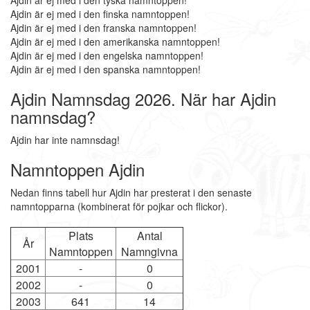
Ajdin är ej med i den tyska namntoppen!
Ajdin är ej med i den finska namntoppen!
Ajdin är ej med i den franska namntoppen!
Ajdin är ej med i den amerikanska namntoppen!
Ajdin är ej med i den engelska namntoppen!
Ajdin är ej med i den spanska namntoppen!
Ajdin Namnsdag 2026. När har Ajdin
namnsdag?
Ajdin har inte namnsdag!
Namntoppen Ajdin
Nedan finns tabell hur Ajdin har presterat i den senaste
namntopparna (kombinerat för pojkar och flickor).
Plats
Antal
År
Namntoppen
Namngivna
2001
-
0
2002
-
0
2003
641
14