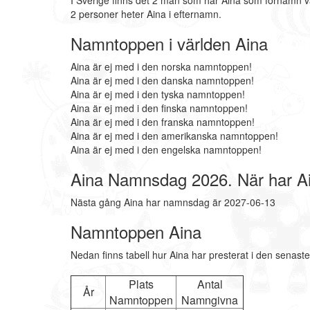
I Sverige finns det 2 män som har Aina som förnamn v
2 personer heter Aina i efternamn.
Namntoppen i världen Aina
Aina är ej med i den norska namntoppen!
Aina är ej med i den danska namntoppen!
Aina är ej med i den tyska namntoppen!
Aina är ej med i den finska namntoppen!
Aina är ej med i den franska namntoppen!
Aina är ej med i den amerikanska namntoppen!
Aina är ej med i den engelska namntoppen!
Aina Namnsdag 2026. När har 
Nästa gång Aina har namnsdag är 2027-06-13
Namntoppen Aina
Nedan finns tabell hur Aina har presterat i den senast
Plats
Antal
År
Namntoppen
Namngivna