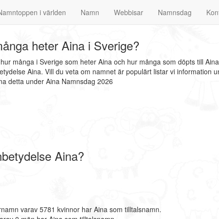
Namntoppen i världen
Namn
Webbisar
Namnsdag
Kon
ånga heter Aina i Sverige?
t hur många i Sverige som heter Aina och hur många som döpts till Ain
tydelse Aina. Vill du veta om namnet är populärt listar vi informatio
inna detta under Aina Namnsdag 2026
betydelse Aina?
rnamn varav 5781 kvinnor har Aina som tilltalsnamn.