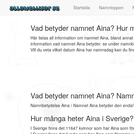
Startsida
Namntoppen
Vad betyder namnet Aina? Hur m
Här listas all information om namnet Aina, bland anna
information vad namnet Aina betyder, se under namnbe
Vill du veta vilket datum Aina har namnsdag kan du f
Vad betyder namnet Aina? Namn
Namnbetydelse Aina / Namnet Aina betyder den enda!
Hur många heter Aina i Sverige?
I Sverige finns det 11647 kvinnor som har Aina som fö