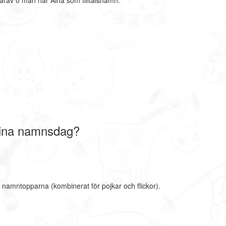
arav 0 män har Aina som tilltalsnamn.
Aina namnsdag?
e namntopparna (kombinerat för pojkar och flickor).