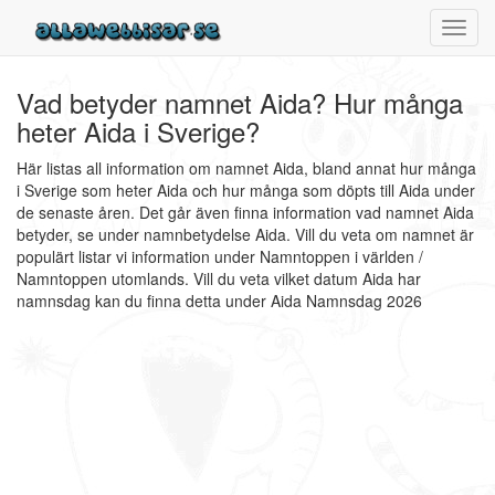
Toggl
navig
Vad betyder namnet Aida? Hur många
heter Aida i Sverige?
Här listas all information om namnet Aida, bland annat hur många
i Sverige som heter Aida och hur många som döpts till Aida under
de senaste åren. Det går även finna information vad namnet Aida
betyder, se under namnbetydelse Aida. Vill du veta om namnet är
populärt listar vi information under Namntoppen i världen /
Namntoppen utomlands. Vill du veta vilket datum Aida har
namnsdag kan du finna detta under Aida Namnsdag 2026