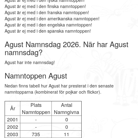
Agust är ej med i den tyska namntoppen!
Agust är ej med i den finska namntoppen!
Agust är ej med i den franska namntoppen!
Agust är ej med i den amerikanska namntoppen!
Agust är ej med i den engelska namntoppen!
Agust är ej med i den spanska namntoppen!
Agust Namnsdag 2026. När har Agust
namnsdag?
Agust har inte namnsdag!
Namntoppen Agust
Nedan finns tabell hur Agust har presterat i den senaste
namntopparna (kombinerat för pojkar och flickor).
Plats
Antal
År
Namntoppen
Namngivna
2001
-
0
2002
-
0
2003
735
11