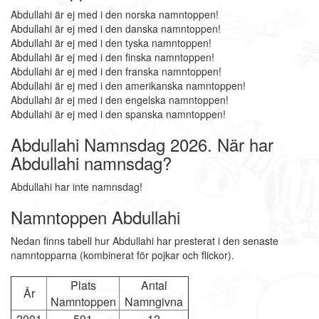
Abdullahi är ej med i den norska namntoppen!
Abdullahi är ej med i den danska namntoppen!
Abdullahi är ej med i den tyska namntoppen!
Abdullahi är ej med i den finska namntoppen!
Abdullahi är ej med i den franska namntoppen!
Abdullahi är ej med i den amerikanska namntoppen!
Abdullahi är ej med i den engelska namntoppen!
Abdullahi är ej med i den spanska namntoppen!
Abdullahi Namnsdag 2026. När har
Abdullahi namnsdag?
Abdullahi har inte namnsdag!
Namntoppen Abdullahi
Nedan finns tabell hur Abdullahi har presterat i den senaste
namntopparna (kombinerat för pojkar och flickor).
Plats
Antal
År
Namntoppen
Namngivna
2001
591
12