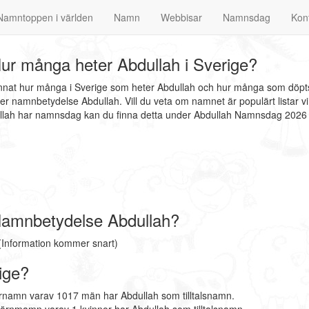
Namntoppen i världen
Namn
Webbisar
Namnsdag
Kon
ur många heter Abdullah i Sverige?
annat hur många i Sverige som heter Abdullah och hur många som döpts
er namnbetydelse Abdullah. Vill du veta om namnet är populärt listar v
ullah har namnsdag kan du finna detta under Abdullah Namnsdag 2026
Namnbetydelse Abdullah?
(Information kommer snart)
ige?
örnamn varav 1017 män har Abdullah som tilltalsnamn.