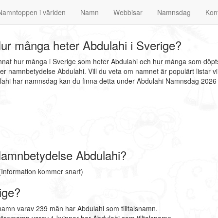
Namntoppen i världen
Namn
Webbisar
Namnsdag
Kon
ur många heter Abdulahi i Sverige?
annat hur många i Sverige som heter Abdulahi och hur många som döpts
er namnbetydelse Abdulahi. Vill du veta om namnet är populärt listar v
ulahi har namnsdag kan du finna detta under Abdulahi Namnsdag 2026
Namnbetydelse Abdulahi?
(Information kommer snart)
ige?
namn varav 239 män har Abdulahi som tilltalsnamn.