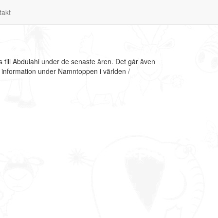
takt
 till Abdulahi under de senaste åren. Det går även
i information under Namntoppen i världen /