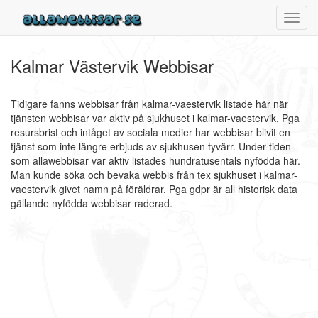
Toggl
navig
Kalmar Västervik Webbisar
Tidigare fanns webbisar från kalmar-vaestervik listade här när
tjänsten webbisar var aktiv på sjukhuset i kalmar-vaestervik. Pga
resursbrist och intåget av sociala medier har webbisar blivit en
tjänst som inte längre erbjuds av sjukhusen tyvärr. Under tiden
som allawebbisar var aktiv listades hundratusentals nyfödda här.
Man kunde söka och bevaka webbis från tex sjukhuset i kalmar-
vaestervik givet namn på föräldrar. Pga gdpr är all historisk data
gällande nyfödda webbisar raderad.