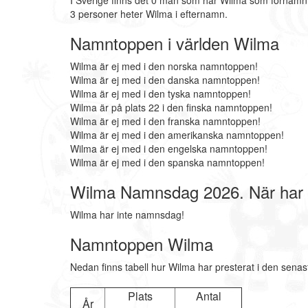
I Sverige finns det 0 män som har Wilma som förnamn
3 personer heter Wilma i efternamn.
Namntoppen i världen Wilma
Wilma är ej med i den norska namntoppen!
Wilma är ej med i den danska namntoppen!
Wilma är ej med i den tyska namntoppen!
Wilma är på plats 22 i den finska namntoppen!
Wilma är ej med i den franska namntoppen!
Wilma är ej med i den amerikanska namntoppen!
Wilma är ej med i den engelska namntoppen!
Wilma är ej med i den spanska namntoppen!
Wilma Namnsdag 2026. När har
Wilma har inte namnsdag!
Namntoppen Wilma
Nedan finns tabell hur Wilma har presterat i den senas
Plats
Antal
År