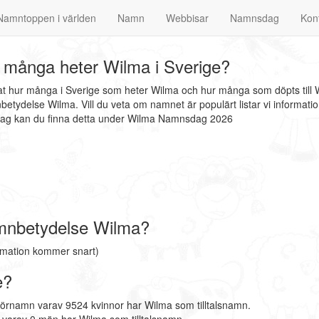
Namntoppen i världen
Namn
Webbisar
Namnsdag
Kon
 många heter Wilma i Sverige?
nat hur många i Sverige som heter Wilma och hur många som döpts till 
etydelse Wilma. Vill du veta om namnet är populärt listar vi informa
sdag kan du finna detta under Wilma Namnsdag 2026
mnbetydelse Wilma?
rmation kommer snart)
e?
förnamn varav 9524 kvinnor har Wilma som tilltalsnamn.