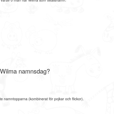
 varav 0 män har Wilma som tilltalsnamn.
 Wilma namnsdag?
te namntopparna (kombinerat för pojkar och flickor).