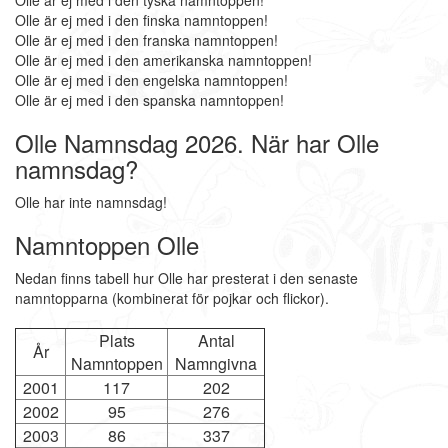
Olle är ej med i den tyska namntoppen!
Olle är ej med i den finska namntoppen!
Olle är ej med i den franska namntoppen!
Olle är ej med i den amerikanska namntoppen!
Olle är ej med i den engelska namntoppen!
Olle är ej med i den spanska namntoppen!
Olle Namnsdag 2026. När har Olle
namnsdag?
Olle har inte namnsdag!
Namntoppen Olle
Nedan finns tabell hur Olle har presterat i den senaste
namntopparna (kombinerat för pojkar och flickor).
Plats
Antal
År
Namntoppen
Namngivna
2001
117
202
2002
95
276
2003
86
337