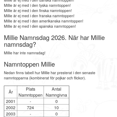
Millie är ej med i den danska namntoppen!
Millie är ej med i den tyska namntoppen!
Millie är ej med i den finska namntoppen!
Millie är ej med i den franska namntoppen!
Millie är ej med i den amerikanska namntoppen!
Millie är ej med i den spanska namntoppen!
Millie Namnsdag 2026. När har Millie
namnsdag?
Millie har inte namnsdag!
Namntoppen Millie
Nedan finns tabell hur Millie har presterat i den senaste
namntopparna (kombinerat för pojkar och flickor).
Plats
Antal
År
Namntoppen
Namngivna
2001
-
0
2002
724
10
2003
-
0